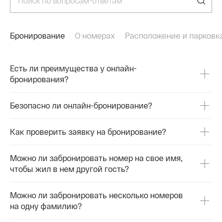
природа лечит, а врачи контролируют процесс.
Меди
Бронируйте номера с выгодой на официальном
☎ +7
сайте или по телефонам
8 86
https://www.rzdz.ru/ru/sochi/sanatorium-oktyabrskiy
Бронирование
О номерах
Расположение и парковк
#Рас
☎ 8 800 551 888 5
#Сан
☎+7 (967) 646-41-60 (MAX)
Есть ли преимущества у онлайн-
Медицинский центр
бронирования?
☎ +7900001030
8 8622 500 700
#Климатотерапия #СанаторийОктябрьский
Безопасно ли онлайн-бронирование?
#СолнечноеЛето #Здоровье
Как проверить заявку на бронирование?
Можно ли забронировать номер на свое имя,
чтобы жил в нем другой гость?
Можно ли забронировать несколько номеров
на одну фамилию?