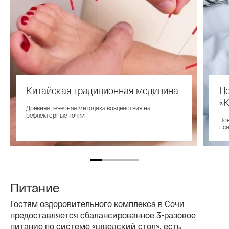
Китайская традиционная медицина
Ц
«К
Древняя лечебная методика воздействия на
рефлекторные точки
Нов
пс
Питание
Гостям оздоровительного комплекса в Сочи
предоставляется сбалансированное 3-разовое
питание по системе «шведский стол», есть