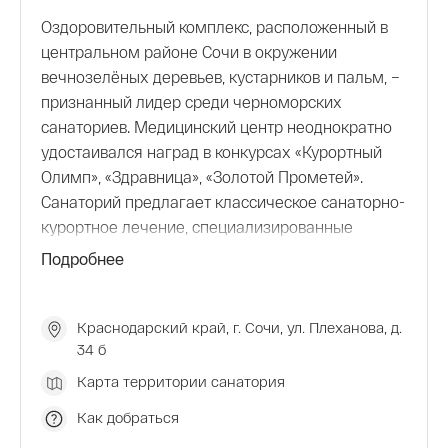
Оздоровительный комплекс, расположенный в
центральном районе Сочи в окружении
вечнозелёных деревьев, кустарников и пальм, –
признанный лидер среди черноморских
санаториев. Медицинский центр неоднократно
удостаивался наград в конкурсах «Курортный
Олимп», «Здравница», «Золотой Прометей».
Санаторий предлагает классическое санаторно-
курортное лечение, специализированные
программы, комплексное амбулаторное
Подробнее
обследование и инновационная аппаратная
медицина.
К услугам гостей – комфортабельные номера,
Краснодарский край, г. Сочи, ул. Плеханова, д.
34 б
рестораны и бары, пляжный комплекс, бассейн,
спа-салон, спортзал, организация экскурсий.
Карта территории санатория
Непосредственно на территории находится
Как добраться
зоопарк и аквапарк.