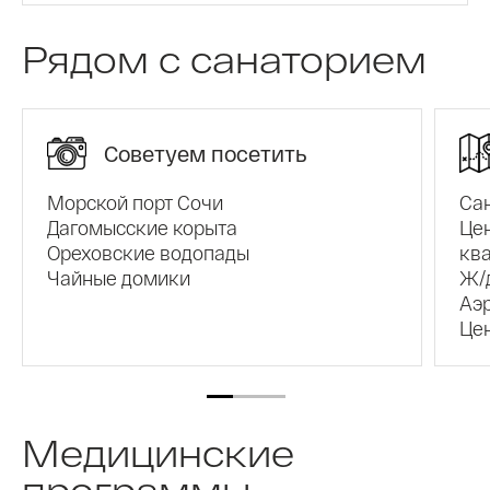
Рядом с санаторием
Советуем посетить
Морской порт Сочи
Са
Дагомысские корыта
Це
Ореховские водопады
кв
Чайные домики
Ж/
Аэр
Цен
Медицинские
программы