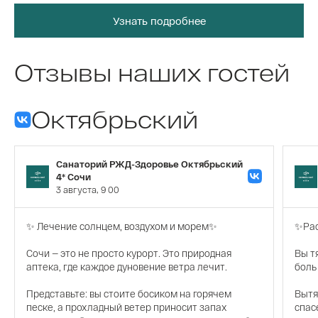
Узнать подробнее
Отзывы наших гостей
Октябрьский
Санаторий РЖД-Здоровье Октябрьский
4* Сочи
3 августа, 9 00
✨ Лечение солнцем, воздухом и морем✨
✨Рас
Сочи — это не просто курорт. Это природная
Вы т
аптека, где каждое дуновение ветра лечит.
боль
Представьте: вы стоите босиком на горячем
Вытя
песке, а прохладный ветер приносит запах
спас