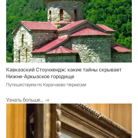
Кавказский Стоунхендж: какие тайны скрывает
Нижне-Архызское городище
Путешествуем по Карачаево-Черкесии
Узнать больше...