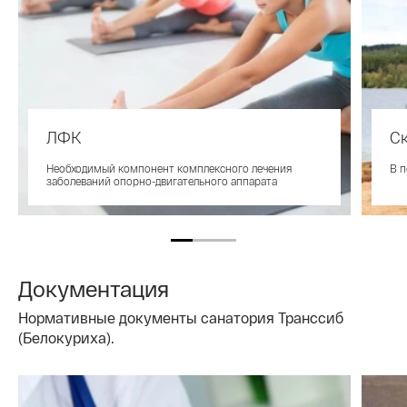
ЛФК
С
Необходимый компонент комплексного лечения
В п
заболеваний опорно-двигательного аппарата
Документация
Нормативные документы санатория Транссиб
(Белокуриха).