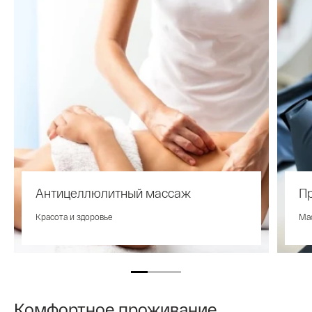
Антицеллюлитный массаж
П
Красота и здоровье
Ма
Комфортное проживание