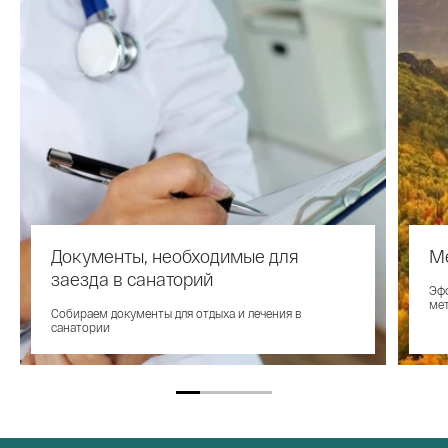
Документы, необходимые для
М
заезда в санаторий
Эф
мет
Собираем документы для отдыха и лечения в
санатории