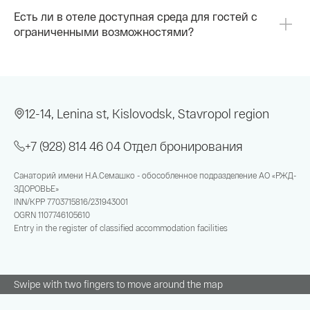
Есть ли в отеле доступная среда для гостей с
ограниченными возможностями?
12-14, Lenina st, Kislovodsk, Stavropol region
+7 (928) 814 46 04
Отдел бронирования
Санаторий имени Н.А.Семашко - обособленное подразделение АО «РЖД-
ЗДОРОВЬЕ»
INN/KPP
7703715816/231943001
OGRN
1107746105610
Entry in the register of classified accommodation facilities
Swipe with two fingers to move around the map